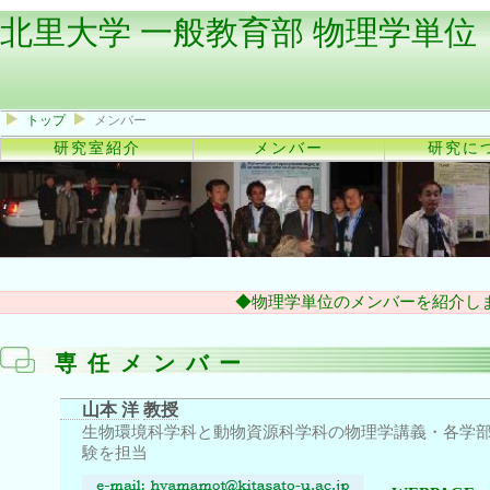
北里大学
一般教育部
物理学単位
トップ
メンバー
研究室紹介
メンバー
研究に
◆物理学単位のメンバーを紹介し
専任メンバー
山本 洋
教授
生物環境科学科と動物資源科学科の物理学講義・各学
験を担当